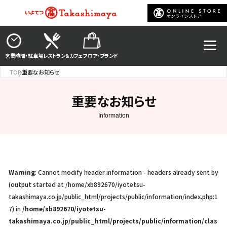
営業時間・駐車場
レストラン＆カフェ
フロア・ブランド
TOP
重要なお知らせ
重要なお知らせ
Warning
: Cannot modify header information - headers already sent by
(output started at /home/xb892670/iyotetsu-
takashimaya.co.jp/public_html/projects/public/information/index.php:1
7) in
/home/xb892670/iyotetsu-
takashimaya.co.jp/public_html/projects/public/information/clas