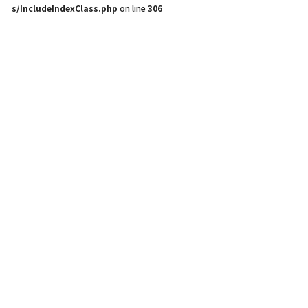
s/IncludeIndexClass.php
on line
306