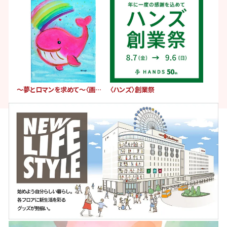
〜夢とロマンを求めて〜〈画業40周年記念〉清水 新也 洋画展
〈ハンズ〉創業祭