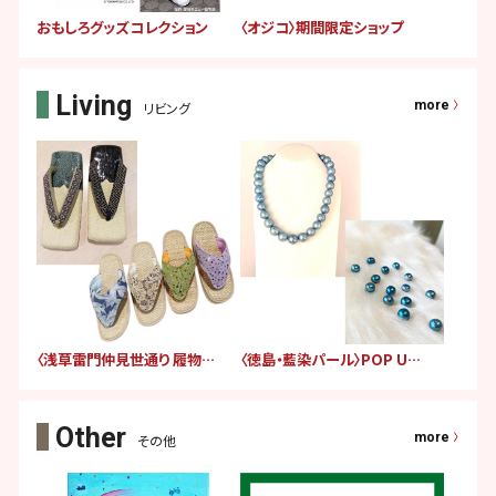
おもしろグッズコレクション
〈オジコ〉期間限定ショップ
more
リビング
〈浅草雷門仲見世通り 履物さんえす〉期間限定販売
〈徳島・藍染パール〉POP UP SHOP
more
その他