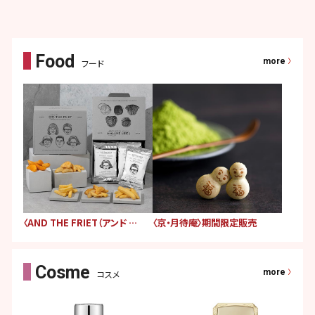
more
フード
〈AND THE FRIET（アンド ザ フリット）〉期間限定販売
〈京・月待庵〉期間限定販売
more
コスメ