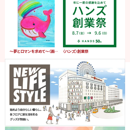
〜夢とロマンを求めて〜〈画業40周年記念〉清水 新也 洋画展
〈ハンズ〉創業祭