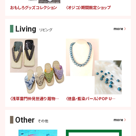
おもしろグッズコレクション
〈オジコ〉期間限定ショップ
more
リビング
〈浅草雷門仲見世通り 履物さんえす〉期間限定販売
〈徳島・藍染パール〉POP UP SHOP
more
その他