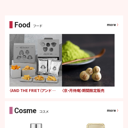
more
フード
〈AND THE FRIET（アンド ザ フリット）〉期間限定販売
〈京・月待庵〉期間限定販売
more
コスメ