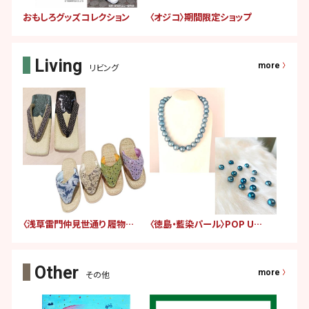
おもしろグッズコレクション
〈オジコ〉期間限定ショップ
more
リビング
〈浅草雷門仲見世通り 履物さんえす〉期間限定販売
〈徳島・藍染パール〉POP UP SHOP
more
その他