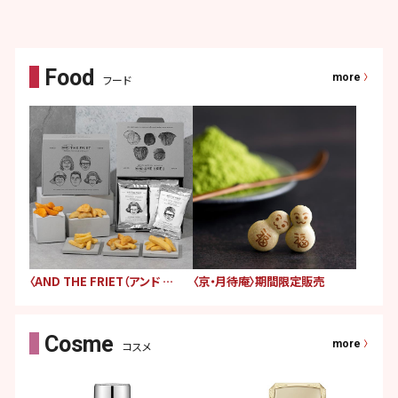
more
フード
〈AND THE FRIET（アンド ザ フリット）〉期間限定販売
〈京・月待庵〉期間限定販売
more
コスメ