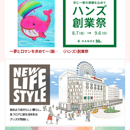
〜夢とロマンを求めて〜〈画業40周年記念〉清水 新也 洋画展
〈ハンズ〉創業祭