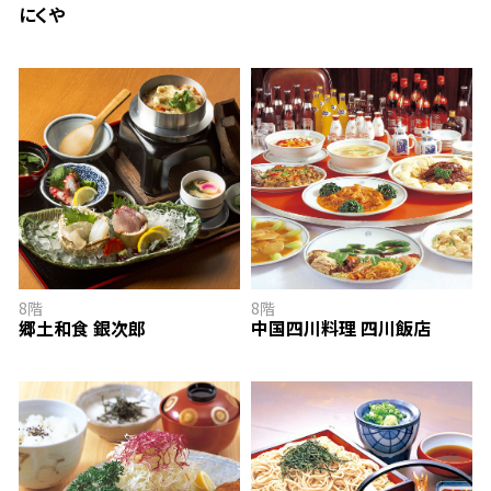
にくや
郷土和食 銀次郎
中国四川料理 四川飯店
8階
8階
郷土和食 銀次郎
中国四川料理 四川飯店