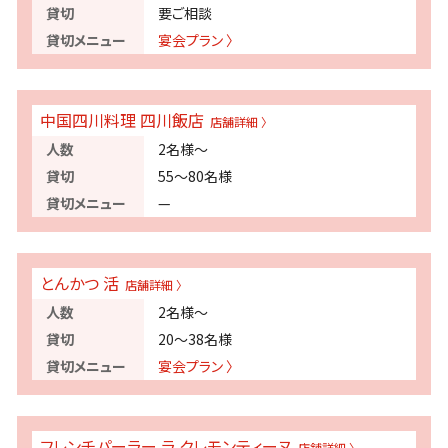
要ご相談
宴会プラン 〉
中国四川料理 四川飯店
2名様～
55～80名様
—
とんかつ 活
2名様～
20～38名様
宴会プラン 〉
フレンチパーラー ラ クレモンティーヌ