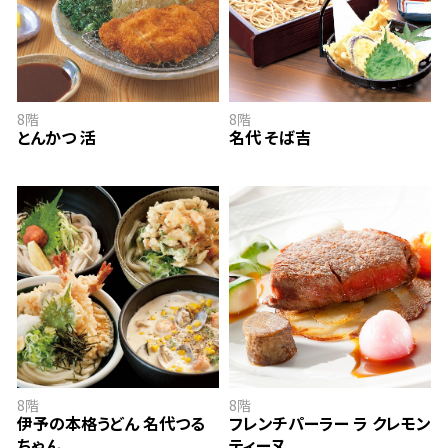
とんかつ 活
名代 そば吉
8階
8階
とんかつ 活
名代 そば吉
伊予の本格うどん 名代つるちゃん
フレンチパーラー ラ クレモンティーヌ
8階
8階
伊予の本格うどん 名代つる
フレンチパーラー ラ クレモン
ちゃん
ティーヌ