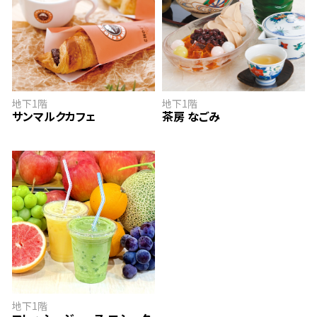
サンマルクカフェ
茶房 なごみ
地下1階
地下1階
サンマルクカフェ
茶房 なごみ
フレッシュジュース ロシータ
地下1階