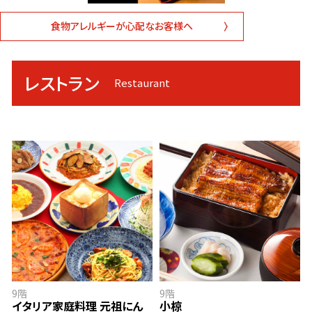
食物アレルギーが心配なお客様へ
レストラン
イタリア家庭料理 元祖にんにくや
小椋
9階
9階
イタリア家庭料理 元祖にん
小椋